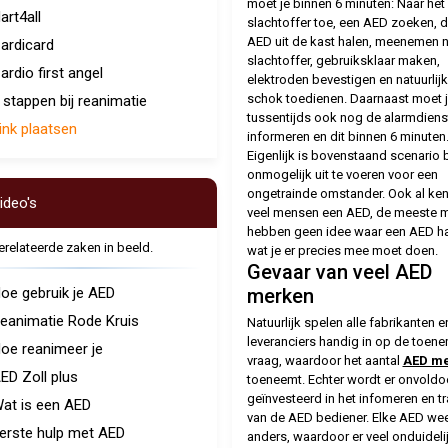
moet je binnen 6 minuten: Naar het
art4all
slachtoffer toe, een AED zoeken, 
AED uit de kast halen, meenemen 
ardicard
slachtoffer, gebruiksklaar maken,
ardio first angel
elektroden bevestigen en natuurlij
schok toedienen. Daarnaast moet 
 stappen bij reanimatie
tussentijds ook nog de alarmdiens
ink plaatsen
informeren en dit binnen 6 minuten
Eigenlijk is bovenstaand scenario b
onmogelijk uit te voeren voor een
ongetrainde omstander. Ook al ke
ideo's
veel mensen een AED, de meeste 
hebben geen idee waar een AED h
relateerde zaken in beeld.
wat je er precies mee moet doen.
Gevaar van veel AED
oe gebruik je AED
merken
eanimatie Rode Kruis
Natuurlijk spelen alle fabrikanten e
leveranciers handig in op de toen
oe reanimeer je
vraag, waardoor het aantal
AED m
ED Zoll plus
toeneemt. Echter wordt er onvold
geïnvesteerd in het infomeren en tr
at is een AED
van de AED bediener. Elke AED we
erste hulp met AED
anders, waardoor er veel onduideli