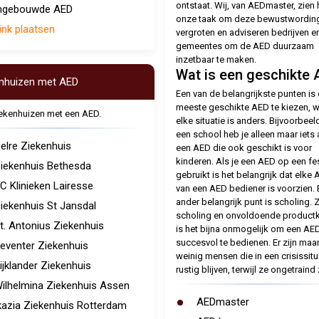
ontstaat. Wij, van AEDmaster, zien 
ngebouwde AED
onze taak om deze bewustwording
ink plaatsen
vergroten en adviseren bedrijven e
gemeentes om de AED duurzaam
inzetbaar te maken.
Wat is een geschikte
nhuizen met AED
Een van de belangrijkste punten is
meeste geschikte AED te kiezen, 
iekenhuizen met een AED.
elke situatie is anders. Bijvoorbeel
een school heb je alleen maar iets
elre Ziekenhuis
een AED die ook geschikt is voor
kinderen. Als je een AED op een fes
iekenhuis Bethesda
gebruikt is het belangrijk dat elke
C Klinieken Lairesse
van een AED bediener is voorzien. 
ander belangrijk punt is scholing. 
iekenhuis St Jansdal
scholing en onvoldoende product
t. Antonius Ziekenhuis
is het bijna onmogelijk om een AE
succesvol te bedienen. Er zijn maa
eventer Ziekenhuis
weinig mensen die in een crisissitu
ijklander Ziekenhuis
rustig blijven, terwijl ze ongetraind z
ilhelmina Ziekenhuis Assen
AEDmaster
kazia Ziekenhuis Rotterdam