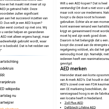
Wilt u een AED kopen? Dat is heel
 toe en het maakt niet meer uit op
verstandig! Dit doet u niet voor u al
AED je getraind hebt. Deze
maar ook voor uw medemens. Natuu
voordelen zullen significant
hoopt u de deze nooit te hoeven
gen aan het succesvol inzetten van
gebruiken. Echter als er een mome
D. Dus wilt je een AED kopen?
komt wanneer iemand een hartstil
an eerst contact op met ons. Wij
krijgt en gereanimeerd moet worde
 u verder helpen en garanderen
moet hij wel zijn werk goed doen.
 AED niet alleen ergens hangt, maar
Daarom is het belangrijk dat u een
adwerkelijk gebruikt wordt, waar
koopt die zowel aan de strengste 
or is bedoeld. Dat is het redden van
regelgeving voldoet, als dat het ge
!"
eenvoudig moet zijn. Namelijk; niet
iedereen heeft een reanimatiecurs
artstichting
gevolgd.
AED merken
odekruis
RR
Hieronder staat een korte opsomm
van A-merk AED's. Dat houdt in da
ranjekruis
AED's zowel over een FDA keurmer
ED wikipedia
een CE markering beschikken, de
servicegraad hoog is en de fabrik
artslag nu
een locatie heeft in Nederland.
artwijzer
Zoll Plus AED
Defibtech Lifeline AED