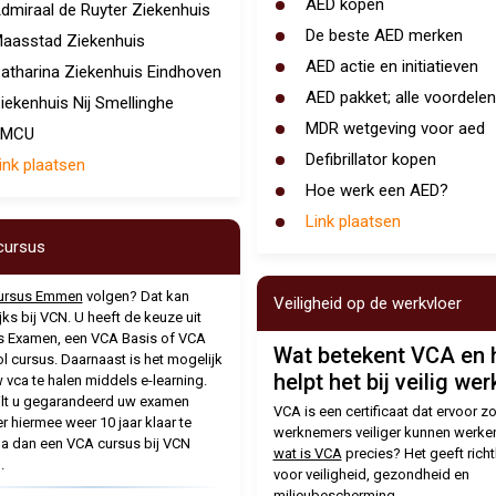
AED kopen
dmiraal de Ruyter Ziekenhuis
De beste AED merken
aasstad Ziekenhuis
AED actie en initiatieven
atharina Ziekenhuis Eindhoven
AED pakket; alle voordele
iekenhuis Nij Smellinghe
MDR wetgeving voor aed
UMCU
Defibrillator kopen
ink plaatsen
Hoe werk een AED?
Link plaatsen
cursus
ursus Emmen
volgen? Dat kan
Veiligheid op de werkvloer
jks bij VCN. U heeft de keuze uit
s Examen, een VCA Basis of VCA
Wat betekent VCA en 
l cursus. Daarnaast is het mogelijk
helpt het bij veilig we
 vca te halen middels e-learning.
lt u gegarandeerd uw examen
VCA is een certificaat dat ervoor zo
er hiermee weer 10 jaar klaar te
werknemers veiliger kunnen werke
Ga dan een VCA cursus bij VCN
wat is VCA
precies? Het geeft richt
.
voor veiligheid, gezondheid en
milieubescherming.