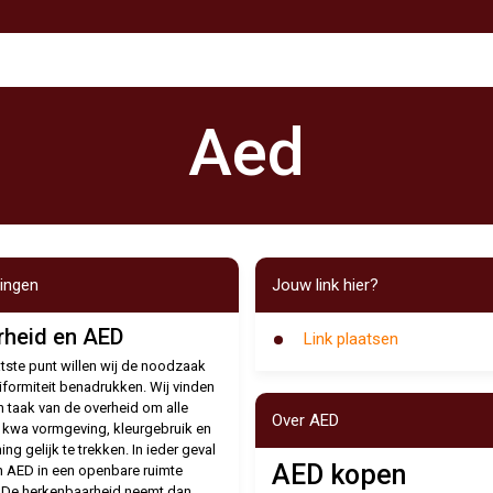
Aed
tingen
Jouw link hier?
rheid en AED
Link plaatsen
atste punt willen wij de noodzaak
iformiteit benadrukken. Wij vinden
n taak van de overheid om alle
Over AED
 kwa vormgeving, kleurgebruik en
ng gelijk te trekken. In ieder geval
AED kopen
n AED in een openbare ruimte
 De herkenbaarheid neemt dan