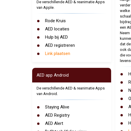
De verschillende AED & reanimatie Apps
verder
van Apple.
welke 
schaal
Rode Kruis
bijdra
een AE
AED locaties
Neem d
Hulp bij AED
kunnen
dat de
AED registreren
ook da
Link plaatsen
die vo
levens
H
AED app Android
R
De verschillende AED & reanimatie Apps
N
van Android.
O
A
Staying Alive
H
AED Registry
H
AED Alert