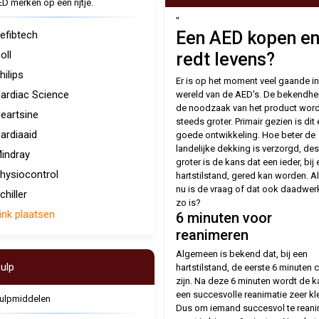
ED merken op een rijtje.
"
Een AED kopen en
efibtech
oll
redt levens?
hilips
Er is op het moment veel gaande in
ardiac Science
wereld van de AED's. De bekendhe
de noodzaak van het product word
eartsine
steeds groter. Primair gezien is dit
ardiaaid
goede ontwikkeling. Hoe beter de
landelijke dekking is verzorgd, des
indray
groter is de kans dat een ieder, bij
hysiocontrol
hartstilstand, gered kan worden. A
nu is de vraag of dat ook daadwerk
chiller
zo is?
ink plaatsen
6 minuten voor
reanimeren
Algemeen is bekend dat, bij een
ulp
hartstilstand, de eerste 6 minuten c
zijn. Na deze 6 minuten wordt de 
een succesvolle reanimatie zeer kle
ulpmiddelen
Dus om iemand succesvol te rean