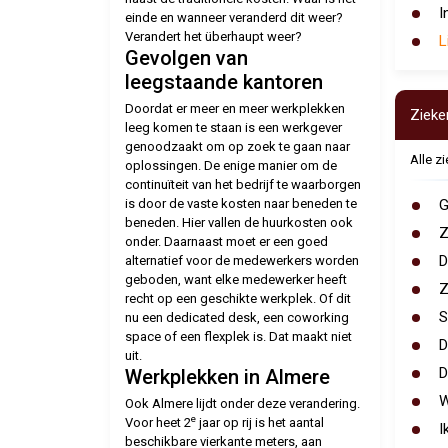
I
einde en wanneer veranderd dit weer?
Verandert het überhaupt weer?
L
Gevolgen van
leegstaande kantoren
Doordat er meer en meer werkplekken
Zieke
leeg komen te staan is een werkgever
genoodzaakt om op zoek te gaan naar
Alle z
oplossingen. De enige manier om de
continuïteit van het bedrijf te waarborgen
is door de vaste kosten naar beneden te
G
beneden. Hier vallen de huurkosten ook
Z
onder. Daarnaast moet er een goed
D
alternatief voor de medewerkers worden
geboden, want elke medewerker heeft
Z
recht op een geschikte werkplek. Of dit
S
nu een dedicated desk, een coworking
space of een flexplek is. Dat maakt niet
D
uit.
D
Werkplekken in Almere
W
Ook Almere lijdt onder deze verandering.
e
Voor heet 2
jaar op rij is het aantal
I
beschikbare vierkante meters, aan