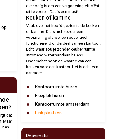
die nodig is om een vergadering efficiënt
uit te voeren. Dat is een must!
Keuken of kantine
Vaak over het hoofd gezien is de keuken
n op
of kantine. Dit is niet zozeer een
voorziening als wel een essentieel
functionerend onderdeel van een kantoor.
Echt, waar zou je zonder keukenruimte
stromend water vandaan halen?
Onderschat nooit de waarde van een
keuken voor een kantoor. Het is echt een
aanrader.
Kantoorruimte huren
Flexplek huren
hoe
Kantoorruimte amsterdam
rken?
Link plaatsen
rgt dat
n. Maar
lijnen
Reanimatie