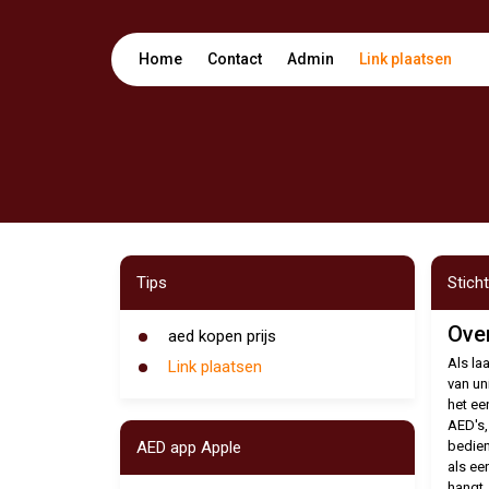
Home
Contact
Admin
Link plaatsen
Tips
Stich
Ove
aed kopen prijs
Als la
Link plaatsen
van un
het ee
AED's,
AED app Apple
bedieni
als ee
hangt.