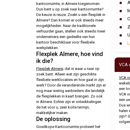
A
kantoorruimte, in Almere toegenomen.
Dus bent u op zoek naar kantoorruimte?
M
De keuze is reuze. Zoekt u een flexplek in
C
Almere? Dan komen er ook steeds meer
mogelijkheden. Naar de traditionele
Z
verhuurder gaan, stellen ook steeds meer
ondernemers een gedeelte van hun
kantoor beschikbaar voor flexibele
L
werkplekken.
Flexplek Almere, hoe vind
ik die?
VCA 
Flexplek Almere
; dat is waar u naar op
zoek bent. Alleen wat zijn geschikte
VCA c
flexibele werklocaties en hoe gaat in zijn
wekeli
werk? Door de veranderende markt zijn er
een lo
nog maar weinig aanbieders die landelijk
VCA vo
de flexplekken in kaart brengen. Zo ook
een uw
in Almere. Echter zijn er ontwikkelingen
Dus wi
de het voor u, zeer korte termijn,
halen 
makkelijker maken.
zijn? 
De oplossing
volgen
Goedkope Kantoorruimte probeert het