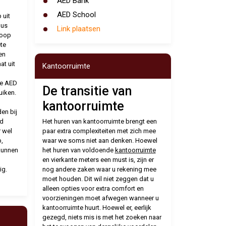
AED Bank
AED School
 uit
dus
Link plaatsen
koop
te
en
at uit
Kantoorruimte
ke AED
De transitie van
uiken.
kantoorruimte
en bij
rd
Het huren van kantoorruimte brengt een
 wel
paar extra complexiteiten met zich mee
,
waar we soms niet aan denken. Hoewel
kunnen
het huren van voldoende
kantoorruimte
en vierkante meters een must is, zijn er
ig.
nog andere zaken waar u rekening mee
moet houden. Dit wil niet zeggen dat u
alleen opties voor extra comfort en
voorzieningen moet afwegen wanneer u
kantoorruimte huurt. Hoewel er, eerlijk
gezegd, niets mis is met het zoeken naar