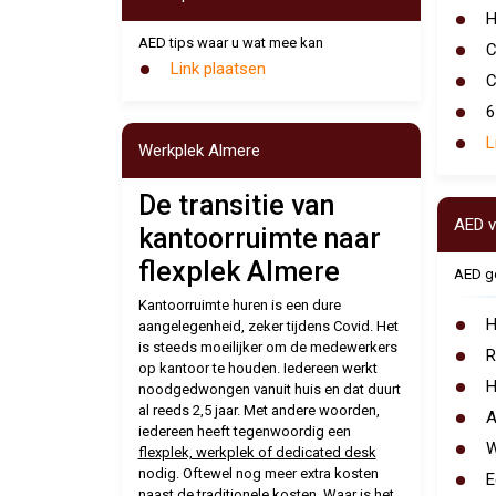
H
AED tips waar u wat mee kan
C
Link plaatsen
C
6
L
Werkplek Almere
De transitie van
AED v
kantoorruimte naar
flexplek Almere
AED ge
Kantoorruimte huren is een dure
H
aangelegenheid, zeker tijdens Covid. Het
is steeds moeilijker om de medewerkers
R
op kantoor te houden. Iedereen werkt
H
noodgedwongen vanuit huis en dat duurt
al reeds 2,5 jaar. Met andere woorden,
A
iedereen heeft tegenwoordig een
W
flexplek, werkplek of dedicated desk
nodig. Oftewel nog meer extra kosten
E
naast de traditionele kosten. Waar is het