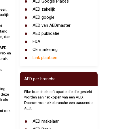
AED Google Places
AED zakelijk
leen,
rlijk
AED google
AED van AEDmaster
nt
stand
AED publicatie
n, dan
FDA
 AED
CE markering
wet- en
Link plaatsen
bruik
us
AED per branche
ing
Elke branche heeft aparte die die gesteld
t deze
worden aan het kopen van een AED.
k als
Daarom voor elke branche een passende
AED.
ant ook
AED makelaar