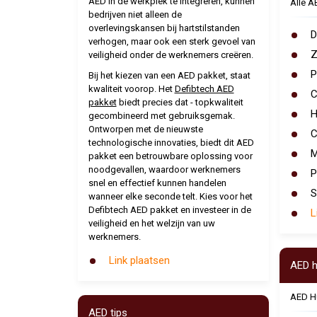
AED in de werkplek te integreren, kunnen
Alle A
bedrijven niet alleen de
overlevingskansen bij hartstilstanden
D
verhogen, maar ook een sterk gevoel van
Z
veiligheid onder de werknemers creëren.
P
Bij het kiezen van een AED pakket, staat
kwaliteit voorop. Het
Defibtech AED
C
pakket
biedt precies dat - topkwaliteit
H
gecombineerd met gebruiksgemak.
Ontworpen met de nieuwste
C
technologische innovaties, biedt dit AED
M
pakket een betrouwbare oplossing voor
noodgevallen, waardoor werknemers
P
snel en effectief kunnen handelen
S
wanneer elke seconde telt. Kies voor het
Defibtech AED pakket en investeer in de
L
veiligheid en het welzijn van uw
werknemers.
Link plaatsen
AED h
AED H
AED tips