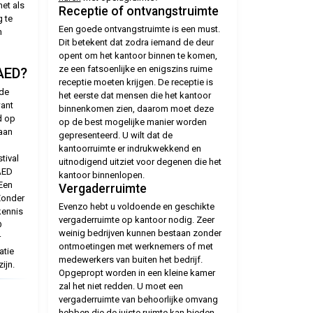
het als
Receptie of ontvangstruimte
 te
Een goede ontvangstruimte is een must.
n
Dit betekent dat zodra iemand de deur
opent om het kantoor binnen te komen,
ze een fatsoenlijke en enigszins ruime
 AED?
receptie moeten krijgen. De receptie is
 de
het eerste dat mensen die het kantoor
want
binnenkomen zien, daarom moet deze
d op
op de best mogelijke manier worden
 aan
gepresenteerd. U wilt dat de
kantoorruimte er indrukwekkend en
tival
uitnodigend uitziet voor degenen die het
 AED
kantoor binnenlopen.
Een
Vergaderruimte
Zonder
Evenzo hebt u voldoende en geschikte
kennis
vergaderruimte op kantoor nodig. Zeer
D
weinig bedrijven kunnen bestaan zonder
r
ontmoetingen met werknemers of met
atie
medewerkers van buiten het bedrijf.
ijn.
Opgepropt worden in een kleine kamer
zal het niet redden. U moet een
vergaderruimte van behoorlijke omvang
hebben die de juiste ruimte kan bieden