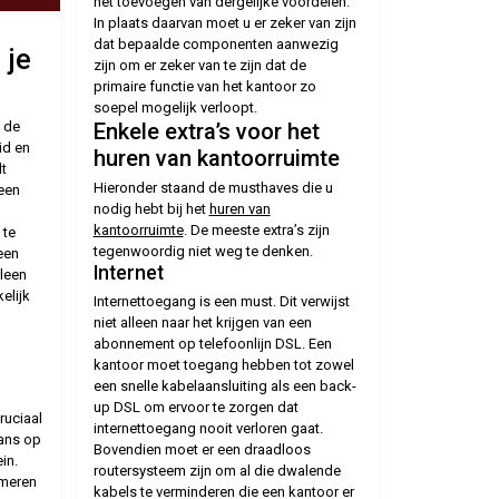
het toevoegen van dergelijke voordelen.
In plaats daarvan moet u er zeker van zijn
dat bepaalde componenten aanwezig
 je
zijn om er zeker van te zijn dat de
primaire functie van het kantoor zo
soepel mogelijk verloopt.
 de
Enkele extra’s voor het
id en
huren van kantoorruimte
t
Hieronder staand de musthaves die u
 een
nodig hebt bij het
huren van
kantoorruimte
. De meeste extra’s zijn
 te
tegenwoordig niet weg te denken.
 een
Internet
lleen
elijk
Internettoegang is een must. Dit verwijst
niet alleen naar het krijgen van een
abonnement op telefoonlijn DSL. Een
kantoor moet toegang hebben tot zowel
een snelle kabelaansluiting als een back-
up DSL om ervoor te zorgen dat
ruciaal
internettoegang nooit verloren gaat.
kans op
Bovendien moet er een draadloos
in.
routersysteem zijn om al die dwalende
imeren
kabels te verminderen die een kantoor er