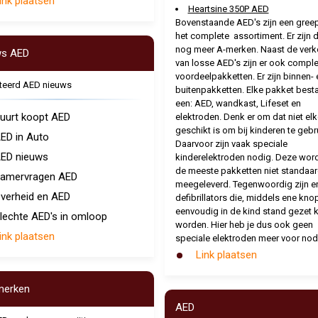
ink plaatsen
Heartsine 350P AED
Bovenstaande AED's zijn een greep
het complete assortiment. Er zijn 
nog meer A-merken. Naast de ver
ws AED
van losse AED's zijn er ook comple
voordeelpakketten. Er zijn binnen- 
teerd AED nieuws
buitenpakketten. Elke pakket besta
een: AED, wandkast, Lifeset en
uurt koopt AED
elektroden. Denk er om dat niet el
geschikt is om bij kinderen te gebr
ED in Auto
Daarvoor zijn vaak speciale
ED nieuws
kinderelektroden nodig. Deze word
de meeste pakketten niet standaa
amervragen AED
meegeleverd. Tegenwoordig zijn er
verheid en AED
defibrillators die, middels ene knop
eenvoudig in de kind stand gezet 
lechte AED's in omloop
worden. Hier heb je dus ook geen
ink plaatsen
speciale elektroden meer voor nod
Link plaatsen
merken
AED