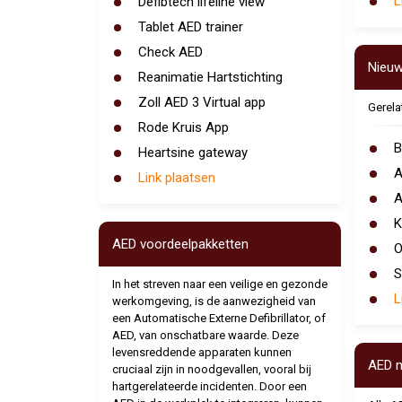
L
Defibtech lifeline view
Tablet AED trainer
Check AED
Nieu
Reanimatie Hartstichting
Zoll AED 3 Virtual app
Gerela
Rode Kruis App
B
Heartsine gateway
A
Link plaatsen
A
K
AED voordeelpakketten
O
S
In het streven naar een veilige en gezonde
L
werkomgeving, is de aanwezigheid van
een Automatische Externe Defibrillator, of
AED, van onschatbare waarde. Deze
levensreddende apparaten kunnen
AED 
cruciaal zijn in noodgevallen, vooral bij
hartgerelateerde incidenten. Door een