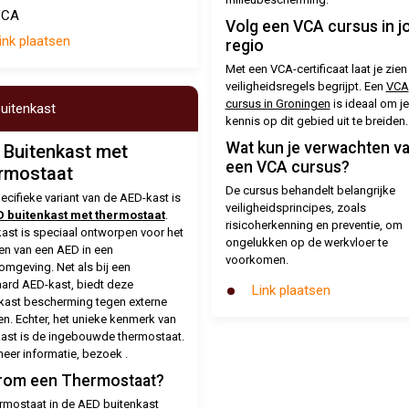
VCA
Volg een VCA cursus in 
ink plaatsen
regio
Met een VCA-certificaat laat je zien 
veiligheidsregels begrijpt. Een
VCA
cursus in Groningen
is ideaal om je
uitenkast
kennis op dit gebied uit te breiden.
Wat kun je verwachten v
 Buitenkast met
een VCA cursus?
rmostaat
De cursus behandelt belangrijke
ecifieke variant van de AED-kast is
veiligheidsprincipes, zoals
 buitenkast met thermostaat
.
risicoherkenning en preventie, om
ast is speciaal ontworpen voor het
ongelukken op de werkvloer te
en van een AED in een
voorkomen.
omgeving. Net als bij een
ard AED-kast, biedt deze
Link plaatsen
kast bescherming tegen externe
en. Echter, het unieke kenmerk van
ast is de ingebouwde thermostaat.
eer informatie, bezoek .
om een Thermostaat?
rmostaat in de AED buitenkast