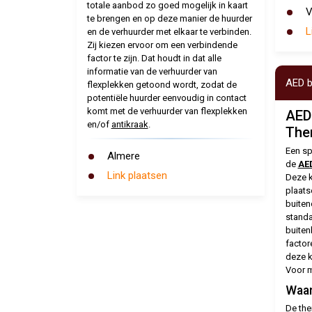
totale aanbod zo goed mogelijk in kaart
te brengen en op deze manier de huurder
L
en de verhuurder met elkaar te verbinden.
Zij kiezen ervoor om een verbindende
factor te zijn. Dat houdt in dat alle
informatie van de verhuurder van
AED b
flexplekken getoond wordt, zodat de
potentiële huurder eenvoudig in contact
komt met de verhuurder van flexplekken
AED
en/of
antikraak
.
The
Een sp
Almere
de
AED
Link plaatsen
Deze k
plaats
buiten
standa
buiten
factor
deze k
Voor m
Waar
De the