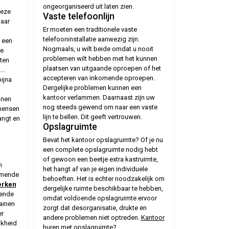
ongeorganiseerd uit laten zien.
deze
Vaste telefoonlijn
naar
Er moeten een traditionele vaste
telefooninstallatie aanwezig zijn.
k een
Nogmaals, u wilt beide omdat u nooit
je
problemen wilt hebben met het kunnen
ten
plaatsen van uitgaande oproepen of het
….
accepteren van inkomende oproepen.
ijna
Dergelijke problemen kunnen een
kantoor verlammen. Daarnaast zijn uw
nnen
nog steeds gewend om naar een vaste
mensen
lijn te bellen. Dit geeft vertrouwen.
angt en
Opslagruimte
Bevat het kantoor opslagruimte? Of je nu
een complete opslagruimte nodig hebt
of gewoon een beetje extra kastruimte,
n
het hangt af van je eigen individuele
emende
behoeften. Het is echter noodzakelijk om
erken
dergelijke ruimte beschikbaar te hebben,
oende
omdat voldoende opslagruimte ervoor
ainen
zorgt dat desorganisatie, drukte en
er
andere problemen niet optreden.
Kantoor
jkheid
huren
met opslagruimte?